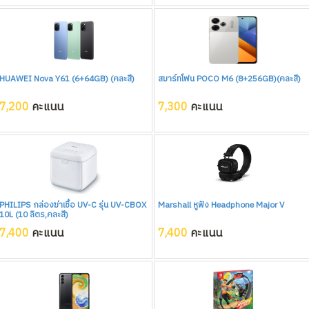
HUAWEI Nova Y61 (6+64GB) (คละสี)
สมาร์ทโฟน POCO M6 (8+256GB)(คละสี)
7,200
คะแนน
7,300
คะแนน
PHILIPS กล่องฆ่าเชื้อ UV-C รุ่น UV-CBOX
Marshall หูฟัง Headphone Major V
10L (10 ลิตร,คละสี)
7,400
คะแนน
7,400
คะแนน