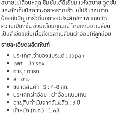
สบายไม่เลื่อนหลุด ซึมซับได้ดีเยี่ยม แห้งสบาย ดูดซับ
และกักเก็บปัสสาวะอย่างรวดเร็ว แม้ปริมาณมาก
ป้องกันปัญหารั่วซึมอย่างมีประสิทธิภาพ แถบวัด
ความเปียกชื้น ช่วยเตือนคุณแม่ โดยแถบจะเปลี่ยน
เป็นสีเขียวเข้มเมื่อถึงเวลาเปลี่ยนผ้าอ้อมให้ลูกน้อย
รายละเอียดผลิตภัณฑ์
ประเทศเจ้าของแบรนด์ : Japan
เพศ : Unisex
อายุ : ทารก
สี : ขาว
ขนาดสินค้า : S : 4-8 กก.
ประเภทผ้าอ้อม : ผ้าอ้อมแบบเทป
อายุสินค้านับจากวันผลิต : 3 ปี
น้ำหนัก (ก.ก.) : 1.63