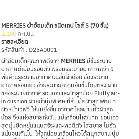
MERRIES ผ้าอ้อมเด็ก ชนิดเทป ไซส์ S (70 ชิ้น)
1,100
คะแนน
รายละเอียด
รหัสสินค้า : D25A0001
ผ้าอ้อมเด็กคุณภาพดีจาก
MERRIES
มีชั้นระบาย
อากาศดีเยี่ยมรอบตัว พร้อมรูระบายอากาศกว่า 5
พันล้านรูระบายอากาศบนชั้นผ้าอ้อม ช่องระบาย
อากาศรอบเอว ช่วยระบายความอับชื้นโดยตรง ผ่าน
ช่องระบายอากาศรอบเอวและผิวลูกน้อย Fluffy air-
in cushion ผิวหน้านุ่มพิเศษ ที่สัมผัสผิวลูก พัฒนา
ผิวหน้าเวฟวี่ ให้นุ่มยิ่งขึ้น อากาศไหลผ่านทั่วผิวลูก
น้อย จึงแห้งสบายทั้งวัน แม้เคลื่อนไหวมาก ขอบเอว
สุดนุ่มยืดหยุ่นแนบสรีระและพอดีตัว ใส่สบาย ไม่รัด
แน่นจนเกินไป ให้ลูกน้อยเคลื่อนไหวได้สนุกสนาน นุ่ม