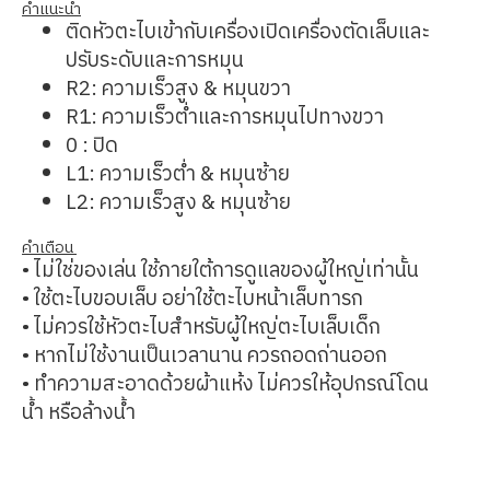
คำแนะนำ
ติดหัวตะไบเข้ากับเครื่องเปิดเครื่องตัดเล็บและ
ปรับระดับและการหมุน
R2: ความเร็วสูง & หมุนขวา
R1: ความเร็วต่ำและการหมุนไปทางขวา
0 : ปิด
L1: ความเร็วต่ำ & หมุนซ้าย
L2: ความเร็วสูง & หมุนซ้าย
คำเตือน
• ไม่ใช่ของเล่น ใช้ภายใต้การดูแลของผู้ใหญ่เท่านั้น
• ใช้ตะไบขอบเล็บ อย่าใช้ตะไบหน้าเล็บทารก
• ไม่ควรใช้หัวตะไบสำหรับผู้ใหญ่ตะไบเล็บเด็ก
• หากไม่ใช้งานเป็นเวลานาน ควรถอดถ่านออก
• ทำความสะอาดด้วยผ้าแห้ง ไม่ควรให้อุปกรณ์โดน
น้ำ หรือล้างน้ำ