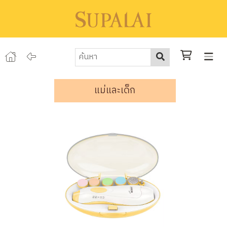
แม่และเด็ก