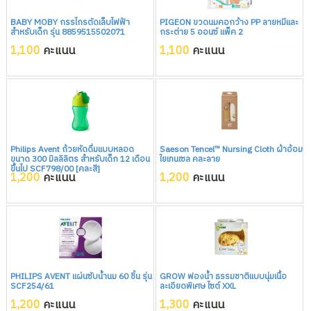
BABY MOBY กรรไกรตัดเล็บไฟฟ้า
PIGEON ขวดนมคอกว้าง PP ลายหมีและ
สำหรับเด็ก รุ่น 8859515502071
กระต่าย 5 ออนซ์ แพ็ค 2
1,100
คะแนน
1,100
คะแนน
Philips Avent ถ้วยหัดดื่มแบบหลอด
Saeson Tencel™ Nursing Cloth ผ้าอ้อม
ขนาด 300 มิลลิลิตร สำหรับเด็ก 12 เดือน
ใยเทนเซล คละลาย
ขึ้นไป SCF798/00 [คละสี]
1,200
คะแนน
1,200
คะแนน
PHILIPS AVENT แผ่นซับน้ำนม 60 ชิ้น รุ่น
GROW ฟองน้ำ ธรรมชาติแบบนุ่มเนื้อ
SCF254/61
ละเอียดพิเศษ ไซต์ XXL
1,200
คะแนน
1,300
คะแนน